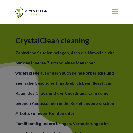
CrystalClean cleaning
Zahlreiche Studien belegen, dass die Umwelt nicht
nur den inneren Zustand eines Menschen
widerspiegelt, sondern auch seine körperliche und
seelische Gesundheit maßgeblich beeinflusst. Ein
Raum des Chaos und der Unordnung kann seine
eigenen Anpassungen in die Beziehungen zwischen
Arbeitskollegen, Kunden oder
Familienmitgliedern bringen. Veränderungen im