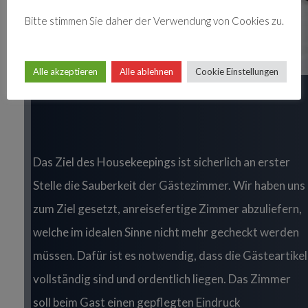
Bitte stimmen Sie daher der Verwendung von Cookies zu.
Alle akzeptieren
Alle ablehnen
Cookie Einstellungen
Title
Das Ziel des Housekeepings ist sicherlich an erster
Stelle die Sauberkeit der Gästezimmer. Wir haben uns
zum Ziel gesetzt, anreisefertige Zimmer abzuliefern,
welche im idealen Sinne nicht mehr gecheckt werden
müssen. Dafür ist es notwendig, dass die Gästeartikel
vollständig sind und ordentlich liegen. Das Zimmer
soll beim Gast einen gepflegten Eindruck